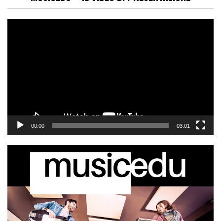
Video
Player
00:00
03:01