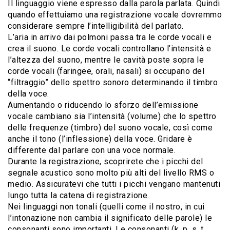
Il linguaggio viene espresso dalla parola parlata. Quindi
quando effettuiamo una registrazione vocale dovremmo
considerare sempre l’intelligibilità del parlato.
L’aria in arrivo dai polmoni passa tra le corde vocali e
crea il suono. Le corde vocali controllano l’intensità e
l’altezza del suono, mentre le cavità poste sopra le
corde vocali (faringee, orali, nasali) si occupano del
“filtraggio” dello spettro sonoro determinando il timbro
della voce.
Aumentando o riducendo lo sforzo dell’emissione
vocale cambiano sia l’intensità (volume) che lo spettro
delle frequenze (timbro) del suono vocale, così come
anche il tono (l’inflessione) della voce. Gridare è
differente dal parlare con una voce normale.
Durante la registrazione, scoprirete che i picchi del
segnale acustico sono molto più alti del livello RMS o
medio. Assicuratevi che tutti i picchi vengano mantenuti
lungo tutta la catena di registrazione.
Nei linguaggi non tonali (quelli come il nostro, in cui
l’intonazione non cambia il significato delle parole) le
consonanti sono importanti. Le consonanti (k, p, s, t,