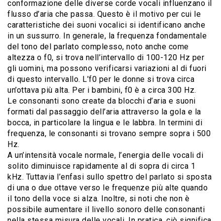
conformazione delle diverse corde vocali influenzano il
flusso d’aria che passa. Questo è il motivo per cui le
caratteristiche dei suoni vocalici si identificano anche
in un sussurro. In generale, la frequenza fondamentale
del tono del parlato complesso, noto anche come
altezza o f0, si trova nell’intervallo di 100-120 Hz per
gli uomini, ma possono verificarsi variazioni al di fuori
di questo intervallo. L’f0 per le donne si trova circa
un’ottava più alta. Per i bambini, f0 è a circa 300 Hz.
Le consonanti sono create da blocchi d’aria e suoni
formati dal passaggio dell’aria attraverso la gola e la
bocca, in particolare la lingua e le labbra. In termini di
frequenza, le consonanti si trovano sempre sopra i 500
Hz.
A un’intensità vocale normale, l’energia delle vocali di
solito diminuisce rapidamente al di sopra di circa 1
kHz. Tuttavia l’enfasi sullo spettro del parlato si sposta
di una o due ottave verso le frequenze più alte quando
il tono della voce si alza. Inoltre, si noti che non è
possibile aumentare il livello sonoro delle consonanti
nella stessa misura delle vocali. In pratica, ciò significa