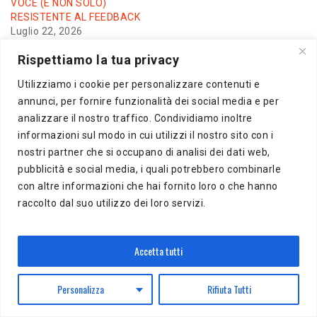
VOCE (E NON SOLO)
RESISTENTE AL FEEDBACK
Luglio 22, 2026
In "News"
Rispettiamo la tua privacy
Lascia un commento
Utilizziamo i cookie per personalizzare contenuti e
annunci, per fornire funzionalità dei social media e per
Il tuo indirizzo email non sarà pubblicato.
I campi obbligatori
analizzare il nostro traffico. Condividiamo inoltre
sono contrassegnati
*
informazioni sul modo in cui utilizzi il nostro sito con i
Commento
*
nostri partner che si occupano di analisi dei dati web,
pubblicità e social media, i quali potrebbero combinarle
con altre informazioni che hai fornito loro o che hanno
raccolto dal suo utilizzo dei loro servizi.
Accetta tutti
Personalizza
Rifiuta Tutti