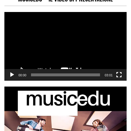
Video
Player
00:00
03:01