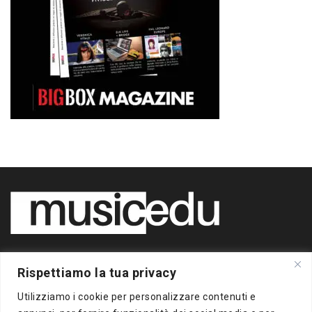
Copyright 2020 BigBox Media
Rispettiamo la tua privacy
di Piero Chianura
P.IVA 12412930963
Utilizziamo i cookie per personalizzare contenuti e
Tutti i diritti riservati