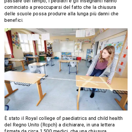
passare del tempo, i pediatri e gli insegnanti hanno
cominciato a preoccuparsi del fatto che la chiusura
delle scuole possa produrre alla lunga più danni che
benefici.
È stato il Royal college of paediatrics and child health
del Regno Unito (Rcpch) a dichiarare, in una lettera
firmata da circa 1.500 medici, che una chiusura