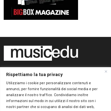
Copyright 2020 BigBox Media
Rispettiamo la tua privacy
di Piero Chianura
P.IVA 12412930963
Utilizziamo i cookie per personalizzare contenuti e
Tutti i diritti riservati
annunci, per fornire funzionalità dei social media e per
analizzare il nostro traffico. Condividiamo inoltre
Musicedu
è un supplemento online della freepress BigBox
informazioni sul modo in cui utilizzi il nostro sito con i
Autorizzazione presso il Tribunale di Milano n.383 del
nostri partner che si occupano di analisi dei dati web,
16/10/2012