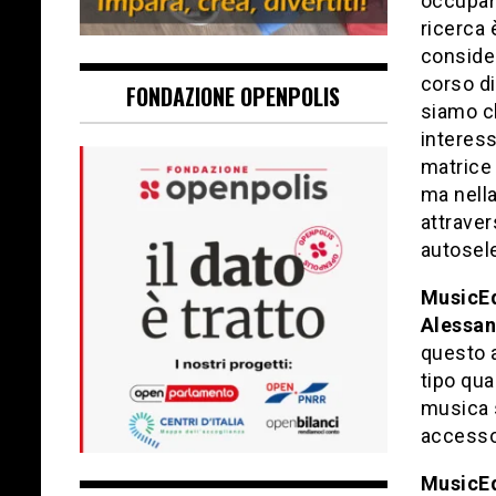
occuparm
ricerca 
conside
corso di
FONDAZIONE OPENPOLIS
siamo c
interess
matrice 
ma nella
attraver
autosele
MusicE
Alessan
questo a
tipo qua
musica s
accesso 
MusicE