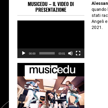
MUSICEDU – IL VIDEO DI
Alessan
PRESENTAZIONE
quando l
stati ra
Angeli e
Video
2021.
Player
00:00
03:01