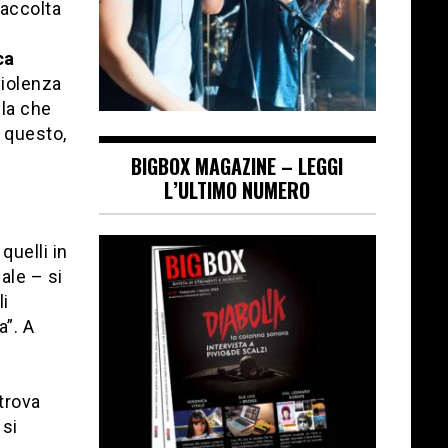
raccolta
ca
violenza
lla che
 questo,
BIGBOX MAGAZINE – LEGGI
L’ULTIMO NUMERO
quelli in
ale – si
li
a”. A
 trova
 si