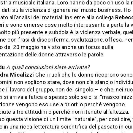
ustria musicale italiana. Loro hanno da poco chiuso la 
i dati sulla violenza di genere nel music business. Ho
ato all’analisi dei materiali insieme alla collega
Rebec
ni
e sono emerse cose molto interessanti: a parte la 
molto più presente e subdola è la violenza verbale, que
me con frasi di disconferma, svalutazione, offesa. Per
ro del 20 maggio ha visto anche un focus sulla
ntazione delle donne attraverso le parole.
du
A quali conclusioni siete arrivate?
dra Micalizzi
Che i ruoli che le donne ricoprono sono 
uomini non vogliono stare, dove non c’è slancio individu
e il lavoro del gruppo, non del singolo – e che, nei ruo
 ci si arriva a fatica e spesso solo se ci si “mascolinizz
e donne vengono escluse a priori: o perché vengono
iute altre attitudini o perché non ritenute all’altezza.
o questa visione di un limite “naturale”, per così dire,
o in una ricca letteratura scientifica del passato in cui