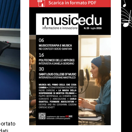
E
portato
dati