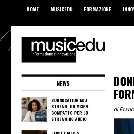
Salta
HOME
MUSICEDU
FORMAZIONE
INNO
al
contenuto
DONN
NEWS
FOR
SOUNDSATION MIO
STREAM. UN MIXER
di Fran
COMPATTO PER LO
STREAMING AUDIO
LEWITT MTP 5.