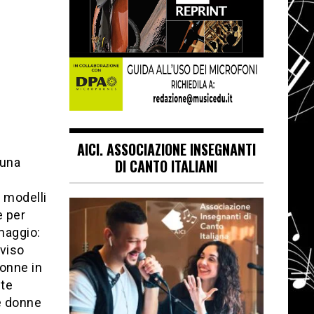
AICI. ASSOCIAZIONE INSEGNANTI
 una
DI CANTO ITALIANI
 modelli
e per
 maggio:
vviso
donne in
nte
le donne