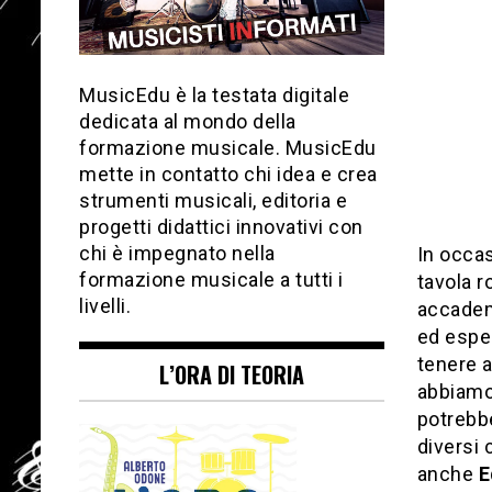
MusicEdu è la testata digitale
dedicata al mondo della
formazione musicale. MusicEdu
mette in contatto chi idea e crea
strumenti musicali, editoria e
progetti didattici innovativi con
chi è impegnato nella
In occa
formazione musicale a tutti i
tavola r
livelli.
accadem
ed esper
tenere a
L’ORA DI TEORIA
abbiamo
potrebbe
diversi 
anche
E