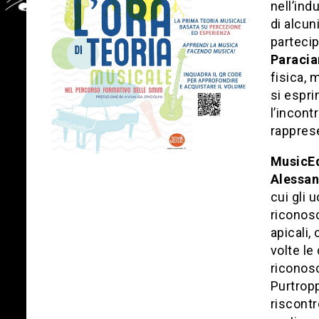
nell’ind
di alcun
partecip
Paracia
fisica, 
si espri
l’incont
rapprese
MusicE
Alessan
cui gli 
riconosc
apicali,
volte l
riconosc
Purtropp
riscontr