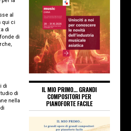
 per la
sse al
 qui ci
a di
ofonde di
erche,
 di
IL MIO PRIMO… GRANDI
tudio di
COMPOSITORI PER
nne nella
PIANOFORTE FACILE
di