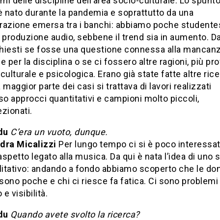
i delle discipline dell’area socio-culturale. Lo spunto
è nato durante la pandemia e soprattutto da una
razione emersa tra i banchi: abbiamo poche studente
 produzione audio, sebbene il trend sia in aumento. Da
hiesti se fosse una questione connessa alla mancanz
e per la disciplina o se ci fossero altre ragioni, più pr
culturale e psicologica. Erano già state fatte altre ric
 maggior parte dei casi si trattava di lavori realizzati
so approcci quantitativi e campioni molto piccoli,
zionati.
du
C’era un vuoto, dunque.
dra Micalizzi
Per lungo tempo ci si è poco interessati
spetto legato alla musica. Da qui è nata l’idea di uno s
litativo: andando a fondo abbiamo scoperto che le do
ono poche e chi ci riesce fa fatica. Ci sono problemi 
e visibilità.
du
Quando avete svolto la ricerca?