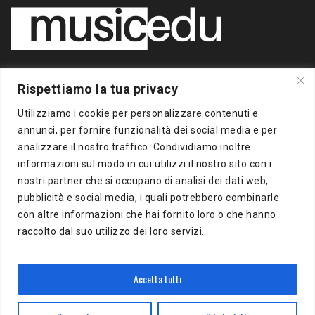
Copyright 2020 BigBox Media
Rispettiamo la tua privacy
di Piero Chianura
P.IVA 12412930963
Utilizziamo i cookie per personalizzare contenuti e
Tutti i diritti riservati
annunci, per fornire funzionalità dei social media e per
analizzare il nostro traffico. Condividiamo inoltre
Musicedu
è un supplemento online della freepress BigBox
informazioni sul modo in cui utilizzi il nostro sito con i
Autorizzazione presso il Tribunale di Milano n.383 del
nostri partner che si occupano di analisi dei dati web,
16/10/2012
pubblicità e social media, i quali potrebbero combinarle
con altre informazioni che hai fornito loro o che hanno
BigBox Media
raccolto dal suo utilizzo dei loro servizi.
Via Del Turchino, 8
20137 Milano (MI)
P.IVA 12412930963
Accetta tutti