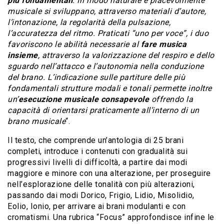
più fondamentali
. In modo naturale e piacevolmente
musicale si sviluppano, attraverso materiali d’autore,
l’intonazione, la regolarità della pulsazione,
l’accuratezza del ritmo. Praticati “uno per voce”, i duo
favoriscono le abilità necessarie al
fare musica
insieme
, attraverso la valorizzazione del respiro e dello
sguardo nell’attacco e l’autonomia nella conduzione
del brano. L’indicazione sulle partiture delle più
fondamentali strutture modali e tonali permette inoltre
un’
esecuzione musicale consapevole
offrendo la
capacità di orientarsi praticamente all’interno di un
brano musicale
“.
Il testo, che comprende un’antologia di 25 brani
completi, introduce i contenuti con gradualità sui
progressivi livelli di difficoltà, a partire dai modi
maggiore e minore con una alterazione, per proseguire
nell’esplorazione delle tonalità con più alterazioni,
passando dai modi Dorico, Frigio, Lidio, Misolidio,
Eolio, Ionio, per arrivare ai brani modulanti e con
cromatismi. Una rubrica “Focus” approfondisce infine le