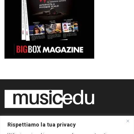
Copyright 2020 BigBox Media
Rispettiamo la tua privacy
di Piero Chianura
P.IVA 12412930963