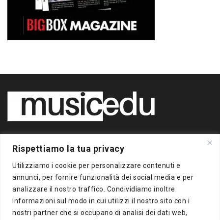
Copyright 2020 BigBox Media
Rispettiamo la tua privacy
di Piero Chianura
P.IVA 12412930963
Utilizziamo i cookie per personalizzare contenuti e
Tutti i diritti riservati
annunci, per fornire funzionalità dei social media e per
analizzare il nostro traffico. Condividiamo inoltre
Musicedu
è un supplemento online della freepress BigBox
informazioni sul modo in cui utilizzi il nostro sito con i
Autorizzazione presso il Tribunale di Milano n.383 del
nostri partner che si occupano di analisi dei dati web,