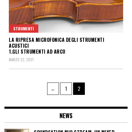
STRUMENTI
LA RIPRESA MICROFONICA DEGLI STRUMENTI
ACUSTICI
1.GLI STRUMENTI AD ARCO
MARZO 22, 2021
Paginazione
Pagina
Pagina
←
1
2
degli
articoli
NEWS