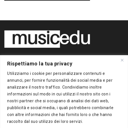
Copyright 2020 BigBox Media
Rispettiamo la tua privacy
di Piero Chianura
P.IVA 12412930963
Utilizziamo i cookie per personalizzare contenuti e
Tutti i diritti riservati
annunci, per fornire funzionalità dei social media e per
analizzare il nostro traffico. Condividiamo inoltre
Musicedu
è un supplemento online della freepress BigBox
informazioni sul modo in cui utilizzi il nostro sito con i
Autorizzazione presso il Tribunale di Milano n.383 del
nostri partner che si occupano di analisi dei dati web,
16/10/2012
pubblicità e social media, i quali potrebbero combinarle
con altre informazioni che hai fornito loro o che hanno
BigBox Media
raccolto dal suo utilizzo dei loro servizi.
Via Del Turchino, 8