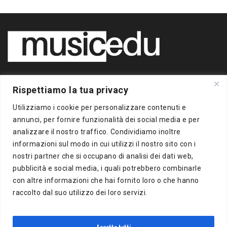
Copyright 2020 BigBox Media
Rispettiamo la tua privacy
di Piero Chianura
P.IVA 12412930963
Utilizziamo i cookie per personalizzare contenuti e
Tutti i diritti riservati
annunci, per fornire funzionalità dei social media e per
analizzare il nostro traffico. Condividiamo inoltre
Musicedu
è un supplemento online della freepress BigBox
informazioni sul modo in cui utilizzi il nostro sito con i
Autorizzazione presso il Tribunale di Milano n.383 del
nostri partner che si occupano di analisi dei dati web,
16/10/2012
pubblicità e social media, i quali potrebbero combinarle
con altre informazioni che hai fornito loro o che hanno
BigBox Media
raccolto dal suo utilizzo dei loro servizi.
Via Del Turchino, 8
20137 Milano (MI)
P.IVA 12412930963
Accetta tutti