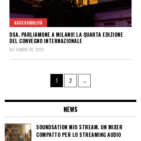
ACCESSIBILITÀ
DSA. PARLIAMONE A MILANO! LA QUARTA EDIZIONE
DEL CONVEGNO INTERNAZIONALE
SETTEMBRE 30, 2025
Paginazione
Pagina
Pagina
1
2
→
degli
articoli
NEWS
SOUNDSATION MIO STREAM. UN MIXER
COMPATTO PER LO STREAMING AUDIO