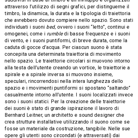
attraverso l’utilizzo di segni grafici, per distinguerne il
timbro, la dinamica, la durata e la tipologia di traiettoria
che avrebbero dovuto compiere nello spazio. Sono stati
individuati i suoni
bed
, ovvero i suoni “letto”, continui e
omogenei, come i
rumble
di basse frequenze e i suoni
di vento, e i suoni puntiformi, di breve durata, come la
caduta di gocce d’acqua. Per ciascun suono è stata
concepita una determinata traiettoria di movimento
nello spazio. Le traiettorie circolari si muovono intorno
alla testa dell’utente creando un vortice, le traiettorie a
spirale e a spirale inversa si muovono insieme,
speculari, rincorrendosi nella intera lunghezza dello
spazio e i movimenti puntiformi si spostano “saltando”
casualmente intorno all’utente. I suoni localizzati invece
sono i suoni statici. Per la creazione delle traiettorie
dei suoni è stato di grande ispirazione il lavoro di
Bernhard Leitner, un architetto e sound designer che
crea strutture installative utilizzando il suono come se
fosse un materiale da costruzione, tangibile. Nelle sue
opere gli utenti sono circondati (e attraversati) dai