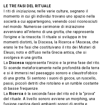
LE TRE FASI DEL RITUALE
I riti di
iniziazione
, nelle varie culture, segnano il
momento in cui gli individui trovano uno spazio nella
società a cui appartengono, venendo così riconosciuti
nel mondo. Numerose cerimonie di iniziazione
avvenivano all’interno di una grotta, che rappresenta
l’origine e la rinascita. Il rituale si sviluppa in tre
momenti distinti, la Discesa, la Ricerca e l’Ascesa, che
erano le tre fasi che costituivano il rito dei Misteri di
Eleusi, noto e diffuso nella Grecia antica, che si
svolgeva in una grotta.
La
Discesa
rappresenta l’inizio e la prima fase del rito.
Si scende metaforicamente nelle profondità della terra
e si è immersi nel paesaggio sonoro e claustrofobico
di una grotta. Si sentono i suoni di gocce, un ruscello,
passi, piccoli detriti che rotolano e un rumble costante
di basse frequenze.
La
Ricerca
è la seconda fase del rito ed è la “prova”
del rituale. A livello sonoro avviene un morphing, una
fusione caotica degli ambienti sonori di grotta e