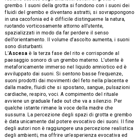
grembo. I suoni della grotta si fondono con i suoni dei
fluidi del grembo e diventano astratti, si sovrappongono
in una cacofonia ed è difficile distinguerne la natura,
ruotando vorticosamente attorno all’utente,
spazializzati in modo da far perdere il senso
dell’orientamento. Il volume d’ascolto aumenta, i suoni
sono disturbanti.
L’
Ascesa
è la terza fase del rito e corrisponde al
paesaggio sonoro di un grembo materno. L’utente è
metaforicamente immerso nel liquido amniotico ed è
avviluppato dai suoni. Si sentono basse frequenze,
suoni prodotti dai movimenti del feto nella placenta e
dalla madre, fluidi che si spostano, sangue, pulsazioni
cardiache, respiro, voci. A compimento del rituale
avviene un graduale fade out che va a silenzio. Per
qualche istante rimane la voce della madre che
sussurra. La percezione degli spazi di grotta e grembo
è data unicamente dal potere evocativo dei suoni. Il fine
degli autori non è raggiungere una percezione realistica
degli ambienti, ma offrire un’esperienza evocativa ed