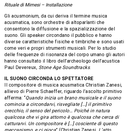
Rituale di Mimesi – Installazione
Gli acusmonium, da cui deriva il termine musica
acusmatica, sono orchestre di altoparlanti che
consentono la diffusione e la spazializzazione del
suono. Gli speaker circondano il pubblico e hanno
diverse caratteristiche fisiche e timbriche e sono usati
come veri e propri strumenti musicali. Per lo studio
delle frequenze di risonanza del corpo umano gli autori
hanno consultato il libro dell’archeologo dell’acustica
Paul Devereux,
Stone Age Soundtracks
.
IL SUONO CIRCONDA LO SPETTATORE
Il compositore di musica acusmatica Christian Zanesi,
allievo di Pierre Schaeffer, riguardo l’ascolto primitivo
afferma: “
Quando inizia un brano musicale e il suono
comincia a circondarvi, risvegliate […] il primitivo
orecchio, il senso del pericolo… Poiché in natura
qualcosa che vi gira attorno è qualcosa che cerca di
catturarvi. Un compositore è […] cosciente di questo
meccanismo, e ci gioca
” (Christian Zanesi,
L’atto