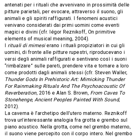
antenati per i rituali che avvenivano in prossimità delle
pitture parietali, per evocare, attraverso il suono, gli
animali e gli spiriti raffigurati. I fenomeni acustici
venivano considerati dai primi uomini come eventi
magici e divini (cfr. Iégor Reznikoff, On primitive
elements of musical meaning, 2004).
I
rituali di mimesi
erano i rituali propiziatori in cui gli
uomini, di fronte alle pitture rupestri, riproducevano i
versi degli animali raffigurati e sentivano così i suoni
“rimbalzare” sulle pareti, prendere vita e tornare a loro
come prodotti dagli animali stessi (cfr. Steven Waller,
Thunder Gods In Prehistoric Art: Mimicking Thunder
For Rainmaking Rituals And The Psychoacoustic Of
Reverberation
, 2016 e Alan S. Brown,
From Caves To
Stonehenge, Ancient Peoples Painted With Sound
,
2012).
La caverna è l’archetipo dell’utero materno. Reznikoff
trova un’interessante analogia fra grotta e grembo sul
piano acustico. Nella grotta, come nel grembo materno,
il suono viene percepito con il corpo intero. Nel grembo