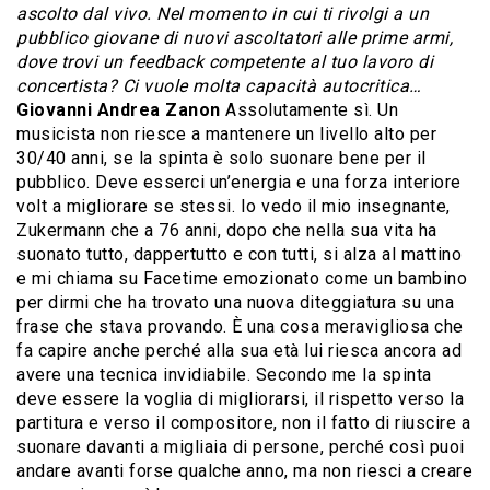
ascolto dal vivo. Nel momento in cui ti rivolgi a un
pubblico giovane di nuovi ascoltatori alle prime armi,
dove trovi un feedback competente al tuo lavoro di
concertista? Ci vuole molta capacità autocritica…
Giovanni Andrea Zanon
Assolutamente sì. Un
musicista non riesce a mantenere un livello alto per
30/40 anni, se la spinta è solo suonare bene per il
pubblico. Deve esserci un’energia e una forza interiore
volt a migliorare se stessi. Io vedo il mio insegnante,
Zukermann che a 76 anni, dopo che nella sua vita ha
suonato tutto, dappertutto e con tutti, si alza al mattino
e mi chiama su Facetime emozionato come un bambino
per dirmi che ha trovato una nuova diteggiatura su una
frase che stava provando. È una cosa meravigliosa che
fa capire anche perché alla sua età lui riesca ancora ad
avere una tecnica invidiabile. Secondo me la spinta
deve essere la voglia di migliorarsi, il rispetto verso la
partitura e verso il compositore, non il fatto di riuscire a
suonare davanti a migliaia di persone, perché così puoi
andare avanti forse qualche anno, ma non riesci a creare