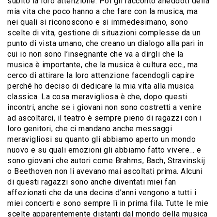
subito la loro attenzione. Poi gli racconto aneddoti della
mia vita che poco hanno a che fare con la musica, ma
nei quali si riconoscono e si immedesimano, sono
scelte di vita, gestione di situazioni complesse da un
punto di vista umano, che creano un dialogo alla pari in
cui io non sono l’insegnante che va a dirgli che la
musica è importante, che la musica è cultura ecc., ma
cerco di attirare la loro attenzione facendogli capire
perché ho deciso di dedicare la mia vita alla musica
classica. La cosa meravigliosa è che, dopo questi
incontri, anche se i giovani non sono costretti a venire
ad ascoltarci, il teatro è sempre pieno di ragazzi con i
loro genitori, che ci mandano anche messaggi
meravigliosi su quanto gli abbiamo aperto un mondo
nuovo e su quali emozioni gli abbiamo fatto vivere… e
sono giovani che autori come Brahms, Bach, Stravinskij
o Beethoven non li avevano mai ascoltati prima. Alcuni
di questi ragazzi sono anche diventati miei fan
affezionati che da una decina d’anni vengono a tutti i
miei concerti e sono sempre lì in prima fila. Tutte le mie
scelte apparentemente distanti dal mondo della musica