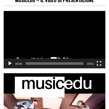
MUSICEDU – IL VIDEO DI PRESENTAZIONE
Video
Player
00:00
03:01