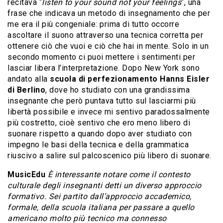
recitava “
listen to your sound not your feelings
“, una
frase che indicava un metodo di insegnamento che per
me era il più congeniale: prima di tutto occorre
ascoltare il suono attraverso una tecnica corretta per
ottenere ciò che vuoi e ciò che hai in mente. Solo in un
secondo momento ci puoi mettere i sentimenti per
lasciar libera l’interpretazione. Dopo New York sono
andato alla
scuola di perfezionamento Hanns Eisler
di Berlino
, dove ho studiato con una grandissima
insegnante che però puntava tutto sul lasciarmi più
libertà possibile e invece mi sentivo paradossalmente
più costretto, cioè sentivo che ero meno libero di
suonare rispetto a quando dopo aver studiato con
impegno le basi della tecnica e della grammatica
riuscivo a salire sul palcoscenico più libero di suonare.
MusicEdu
È interessante notare come il contesto
culturale degli insegnanti detti un diverso approccio
formativo. Sei partito dall’approccio accademico,
formale, della scuola italiana per passare a quello
americano molto più tecnico ma connesso