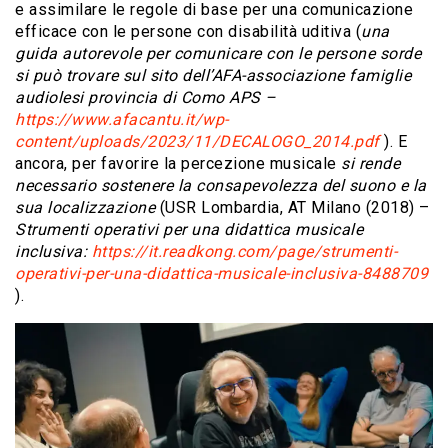
e assimilare le regole di base per una comunicazione
efficace con le persone con disabilità uditiva (
una
guida autorevole per comunicare con le persone sorde
si può trovare sul sito dell’AFA-associazione famiglie
audiolesi provincia di Como APS –
https://www.afacantu.it/wp-
content/uploads/2023/11/DECALOGO_2014.pdf
). E
ancora, per favorire la percezione musicale
si rende
necessario sostenere la consapevolezza del suono e la
sua localizzazione
(USR Lombardia, AT Milano (2018) –
Strumenti operativi per una didattica musicale
inclusiva:
https://it.readkong.com/page/strumenti-
operativi-per-una-didattica-musicale-inclusiva-8488709
).