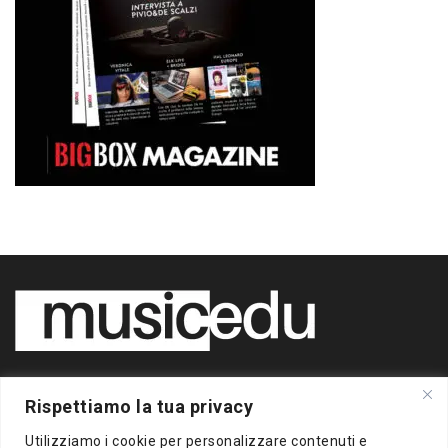
Copyright 2020 BigBox Media
Rispettiamo la tua privacy
di Piero Chianura
P.IVA 12412930963
Utilizziamo i cookie per personalizzare contenuti e