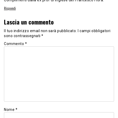
Complimenti dalla ex prof di Inglese del Francesco Flora.
Rispondi
Lascia un commento
Il tuo indirizzo email non sarà pubblicato.
I campi obbligatori
sono contrassegnati
*
Commento
*
Nome
*