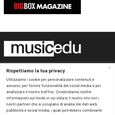
Copyright 2020 BigBox Media
Rispettiamo la tua privacy
di Piero Chianura
P.IVA 12412930963
Utilizziamo i cookie per personalizzare contenuti e
Tutti i diritti riservati
annunci, per fornire funzionalità dei social media e per
analizzare il nostro traffico. Condividiamo inoltre
Musicedu
è un supplemento online della freepress BigBox
informazioni sul modo in cui utilizzi il nostro sito con i
Autorizzazione presso il Tribunale di Milano n.383 del
nostri partner che si occupano di analisi dei dati web,
16/10/2012
pubblicità e social media, i quali potrebbero combinarle