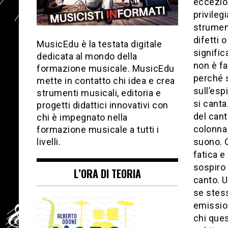
eccezion
privileg
strument
difetti 
MusicEdu è la testata digitale
signific
dedicata al mondo della
non è fa
formazione musicale. MusicEdu
perché 
mette in contatto chi idea e crea
sull’esp
strumenti musicali, editoria e
si canta
progetti didattici innovativi con
del canto
chi è impegnato nella
colonna 
formazione musicale a tutti i
suono. Q
livelli.
fatica e
sospiro 
L’ORA DI TEORIA
canto. U
se stess
emission
chi ques