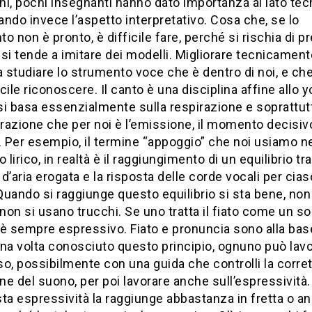
i, pochi insegnanti hanno dato importanza al lato tec
iando invece l’aspetto interpretativo. Cosa che, se lo
o non è pronto, è difficile fare, perché si rischia di p
o si tende a imitare dei modelli. Migliorare tecnicament
a studiare lo strumento voce che è dentro di noi, e che
cile riconoscere. Il canto è una disciplina affine allo 
si basa essenzialmente sulla respirazione e soprattut
irazione che per noi è l’emissione, il momento decisivo
. Per esempio, il termine “appoggio” che noi usiamo n
 lirico, in realtà è il raggiungimento di un equilibrio tra
d’aria erogata e la risposta delle corde vocali per cia
uando si raggiunge questo equilibrio si sta bene, non 
 non si usano trucchi. Se uno tratta il fiato come un sos
è sempre espressivo. Fiato e pronuncia sono alla bas
na volta conosciuto questo principio, ognuno può lav
o, possibilmente con una guida che controlli la corret
e del suono, per poi lavorare anche sull’espressività.
ta espressività la raggiunge abbastanza in fretta o a