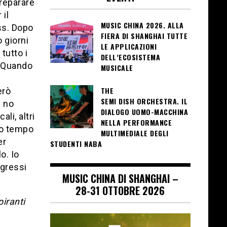
preparare
 il
MUSIC CHINA 2026. ALLA
ss. Dopo
FIERA DI SHANGHAI TUTTE
 giorni
LE APPLICAZIONI
tutto i
DELL’ECOSISTEMA
i. Quando
MUSICALE
THE
erò
SEMI DISH ORCHESTRA. IL
i no
DIALOGO UOMO-MACCHINA
li, altri
NELLA PERFORMANCE
co tempo
MULTIMEDIALE DEGLI
er
STUDENTI NABA
o. Io
ogressi
MUSIC CHINA DI SHANGHAI –
28-31 OTTOBRE 2026
piranti