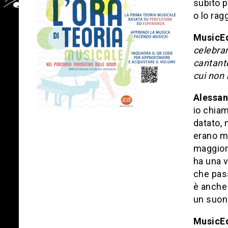
subito p
o lo ra
MusicE
celebra
cantante
cui non 
Alessan
io chiam
datato,
erano mo
maggior 
ha una v
che pass
è anche 
un suon
MusicE