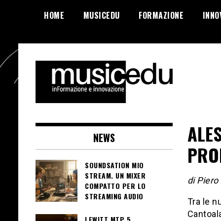
Salta
HOME
MUSICEDU
FORMAZIONE
INNO
al
contenuto
ALES
NEWS
PRON
SOUNDSATION MIO
STREAM. UN MIXER
di Piero
COMPATTO PER LO
STREAMING AUDIO
Tra le 
Cantoala
LEWITT MTP 5.