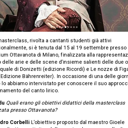
asterclass, rivolta a cantanti studenti già attivi
onalmente, si è tenuta dal 15 al 19 settembre presso
rium Ottavanota di Milano, finalizzata alla rappresentaz
 delle arie e delle scene d’insieme salienti delle due 
uale di Donizetti (edizione Ricordi) e Le nozze di Figa
Edizione Bährenreiter). In occasione di una delle gior
 lo abbiamo intervistato per conoscere il suo approcc
gnamento del canto lirico.
du
Quali erano gli obiettivi didattici della masterclass
zata presso Ottavanota?
dro Corbelli
L’obiettivo proposto dal maestro Gioele