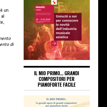
 è un
 al
te,
amento
mento di
IL MIO PRIMO… GRANDI
COMPOSITORI PER
PIANOFORTE FACILE