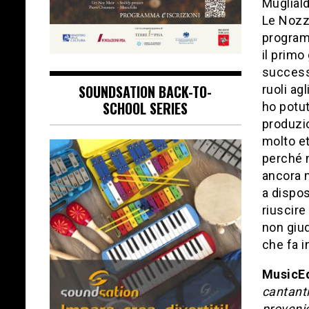
Mugliald
Le Nozze
programm
il primo
successi
SOUNDSATION BACK-TO-
ruoli ag
SCHOOL SERIES
ho potut
produzio
molto et
perché n
ancora 
a dispos
riuscire
non giud
che fa i
MusicE
cantanti
proveni