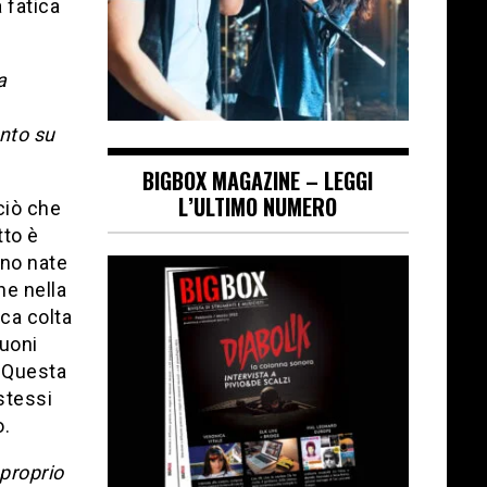
 fatica
a
ento su
BIGBOX MAGAZINE – LEGGI
L’ULTIMO NUMERO
ciò che
tto è
no nate
he nella
ica colta
suoni
. Questa
stessi
o.
proprio