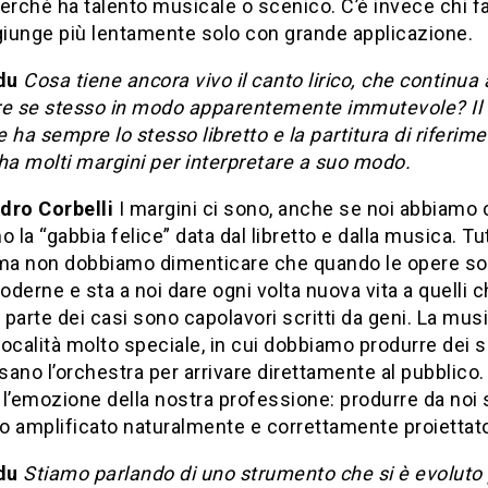
erché ha talento musicale o scenico. C’è invece chi fa
ggiunge più lentamente solo con grande applicazione.
du
Cosa tiene ancora vivo il canto lirico, che continua 
re se stesso in modo apparentemente immutevole? Il
 ha sempre lo stesso libretto e la partitura di riferim
ha molti margini per interpretare a suo modo.
dro Corbelli
I margini ci sono, anche se noi abbiamo 
o la “gabbia felice” data dal libretto e dalla musica. Tu
 ma non dobbiamo dimenticare che quando le opere so
derne e sta a noi dare ogni volta nuova vita a quelli c
parte dei casi sono capolavori scritti da geni. La mus
ocalità molto speciale, in cui dobbiamo produrre dei 
ano l’orchestra per arrivare direttamente al pubblico
l’emozione della nostra professione: produrre da noi 
o amplificato naturalmente e correttamente proiettat
du
Stiamo parlando di uno strumento che si è evoluto 