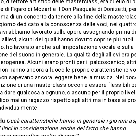
o, direttore artistico delle masterclass, era quello di 
 di Figaro di Mozart e il Don Pasquale di Donizetti, per
a di un concerto da tenere alla fine della mastercla
 giorno dedicato alla conoscenza delle voci, nei quattro
vi abbiamo lavorato sulle opere assegnando prima di 
li allievi, alcuni dei quali hanno dovuto coprire più ruol
o, ho lavorato anche sull’impostazione vocale e sulla
ne del suono in generale. La qualità degli allievi era p
erogenea. Alcuni erano pronti per il palcoscenico, altr
on hanno ancora a fuoco le proprie caratteristiche voca
non sapevano ancora leggere bene la musica. Nel po
izione di una masterclass occorre essere flessibili p
 a dare qualcosa a ognuno, ciascuno per il proprio livell
ico mai un ragazzo rispetto agli altri ma in base ai pr
ndividualmente.
du
Quali caratteristiche hanno in generale i giovani as
 lirici in considerazione anche del fatto che hanno
enza geografica molto diversa?