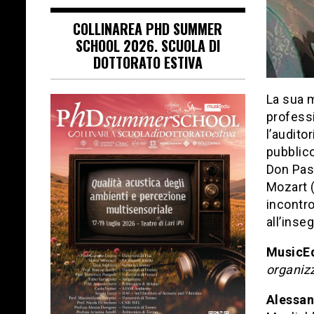
COLLINAREA PHD SUMMER
SCHOOL 2026. SCUOLA DI
DOTTORATO ESTIVA
La sua m
professi
l’audito
pubblico
Don Pasq
Mozart (
incontro
all’inse
MusicE
organiz
Alessan