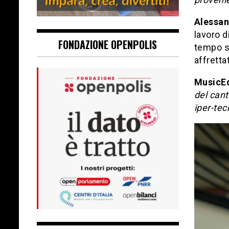
Alessan
lavoro d
FONDAZIONE OPENPOLIS
tempo st
affretta
MusicE
del cant
iper-tec