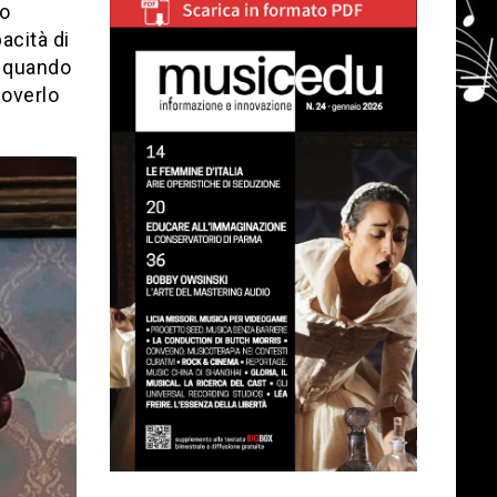
co
acità di
o quando
uoverlo