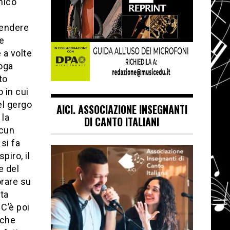
nico
rendere
e
 a volte
yoga
to
 in cui
el gergo
AICI. ASSOCIAZIONE INSEGNANTI
 la
DI CANTO ITALIANI
scun
si fa
piro, il
e del
orare su
ta
 C’è poi
nche