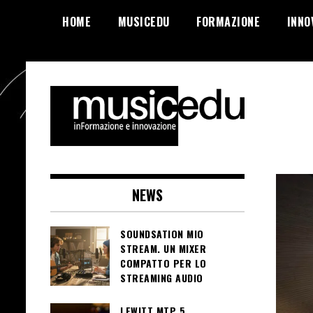
Salta
HOME
MUSICEDU
FORMAZIONE
INNO
al
contenuto
NEWS
SOUNDSATION MIO
STREAM. UN MIXER
COMPATTO PER LO
STREAMING AUDIO
LEWITT MTP 5.