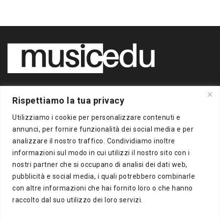
Copyright 2020 BigBox Media
Rispettiamo la tua privacy
di Piero Chianura
P.IVA 12412930963
Utilizziamo i cookie per personalizzare contenuti e
Tutti i diritti riservati
annunci, per fornire funzionalità dei social media e per
analizzare il nostro traffico. Condividiamo inoltre
Musicedu
è un supplemento online della freepress BigBox
informazioni sul modo in cui utilizzi il nostro sito con i
Autorizzazione presso il Tribunale di Milano n.383 del
nostri partner che si occupano di analisi dei dati web,
16/10/2012
pubblicità e social media, i quali potrebbero combinarle
con altre informazioni che hai fornito loro o che hanno
BigBox Media
raccolto dal suo utilizzo dei loro servizi.
Via Del Turchino, 8
20137 Milano (MI)