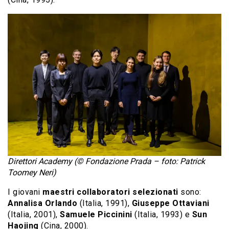
Direttori Academy (© Fondazione Prada – foto: Patrick
Toomey Neri)
I giovani
maestri collaboratori selezionati
sono:
Annalisa Orlando
(Italia, 1991),
Giuseppe Ottaviani
(Italia, 2001),
Samuele Piccinini
(Italia, 1993) e
Sun
Haojing
(Cina, 2000).