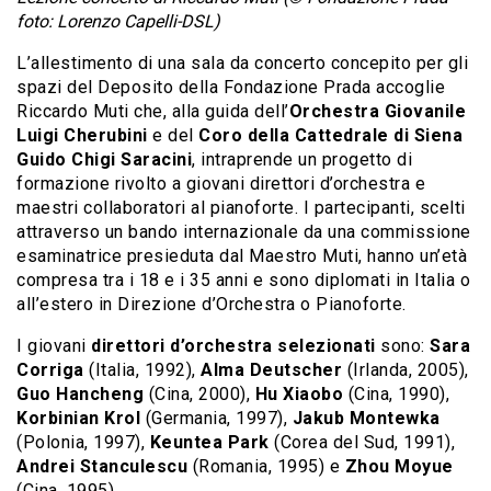
foto: Lorenzo Capelli-DSL)
L’allestimento di una sala da concerto concepito per gli
spazi del Deposito della Fondazione Prada accoglie
Riccardo Muti che, alla guida dell’
Orchestra Giovanile
Luigi Cherubini
e del
Coro della Cattedrale di Siena
Guido Chigi Saracini
, intraprende un progetto di
formazione rivolto a giovani direttori d’orchestra e
maestri collaboratori al pianoforte. I partecipanti, scelti
attraverso un bando internazionale da una commissione
esaminatrice presieduta dal Maestro Muti, hanno un’età
compresa tra i 18 e i 35 anni e sono diplomati in Italia o
all’estero in Direzione d’Orchestra o Pianoforte.
I giovani
direttori d’orchestra selezionati
sono:
Sara
Corriga
(Italia, 1992),
Alma Deutscher
(Irlanda, 2005),
Guo Hancheng
(Cina, 2000),
Hu Xiaobo
(Cina, 1990),
Korbinian Krol
(Germania, 1997),
Jakub Montewka
(Polonia, 1997),
Keuntea Park
(Corea del Sud, 1991),
Andrei Stanculescu
(Romania, 1995) e
Zhou Moyue
(Cina, 1995).