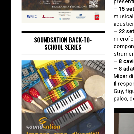
presenti
–
15 set
musicali
acustici
–
22 set
SOUNDSATION BACK-TO-
microfo
SCHOOL SERIES
componen
strument
–
8 cavi
–
8 ada
Mixer di
Il respo
Guy, fig
palco, d