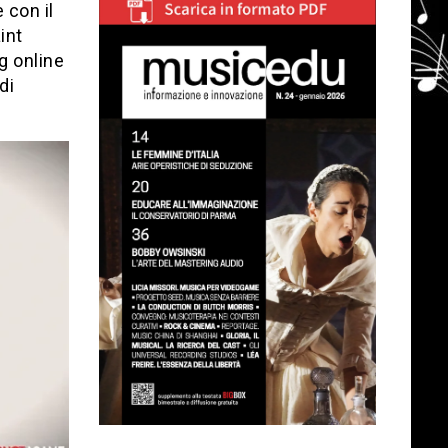
 con il
int
g online
di