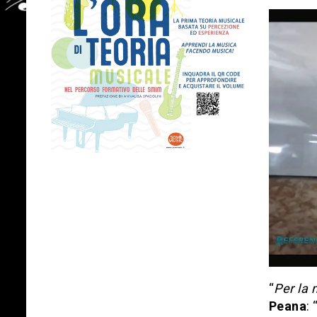
“
Per la 
Peana
: 