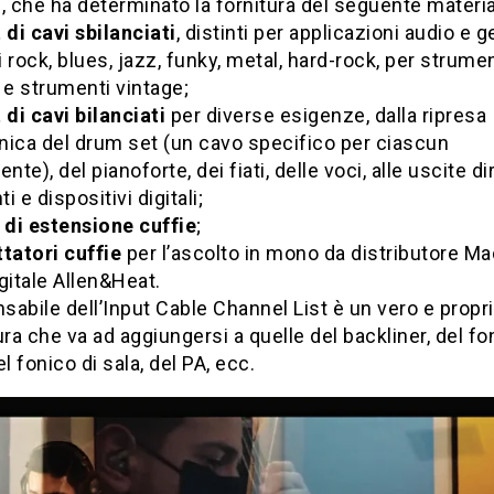
, che ha determinato la fornitura del seguente materia
 di cavi sbilanciati
, distinti per applicazioni audio e g
 rock, blues, jazz, funky, metal, hard-rock, per strumen
 e strumenti vintage;
 di cavi bilanciati
per diverse esigenze, dalla ripresa
nica del drum set (un cavo specifico per ciascun
te), del pianoforte, dei fiati, delle voci, alle uscite di
i e dispositivi digitali;
 di estensione cuffie
;
ttatori cuffie
per l’ascolto in mono da distributore Ma
gitale Allen&Heat.
nsabile dell’Input Cable Channel List è un vero e propr
ura che va ad aggiungersi a quelle del backliner, del fo
el fonico di sala, del PA, ecc.