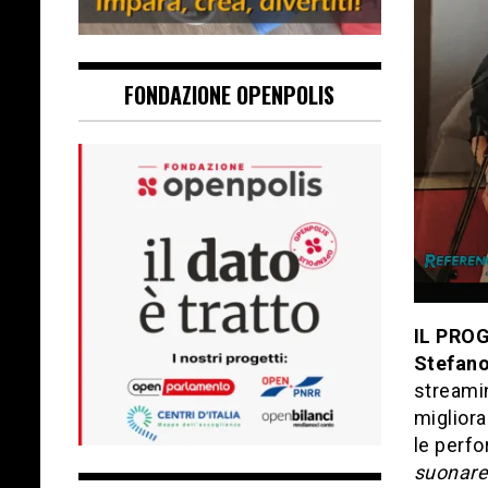
FONDAZIONE OPENPOLIS
IL PRO
Stefan
streamin
migliora
le perfo
suonare 