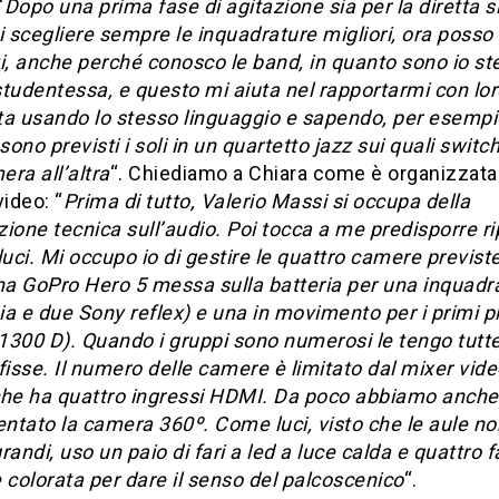
“
Dopo una prima fase di agitazione sia per la diretta si
i scegliere sempre le inquadrature migliori, ora poss
ati, anche perché conosco le band, in quanto sono io s
tudentessa, e questo mi aiuta nel rapportarmi con lo
ta usando lo stesso linguaggio e sapendo, per esempi
ono previsti i soli in un quartetto jazz sui quali switc
ra all’altra
“. Chiediamo a Chiara come è organizzata 
video: “
Prima di tutto, Valerio Massi si occupa della
ione tecnica sull’audio. Poi tocca a me predisporre r
luci. Mi occupo io di gestire le quattro camere previste
na GoPro Hero 5 messa sulla batteria per una inquadr
a e due Sony reflex) e una in movimento per i primi p
1300 D). Quando i gruppi sono numerosi le tengo tutt
fisse. Il numero delle camere è limitato dal mixer vide
che ha quattro ingressi HDMI. Da poco abbiamo anche
ntato la camera 360º. Come luci, visto che le aule n
randi, uso un paio di fari a led a luce calda e quattro f
 colorata per dare il senso del palcoscenico
“.