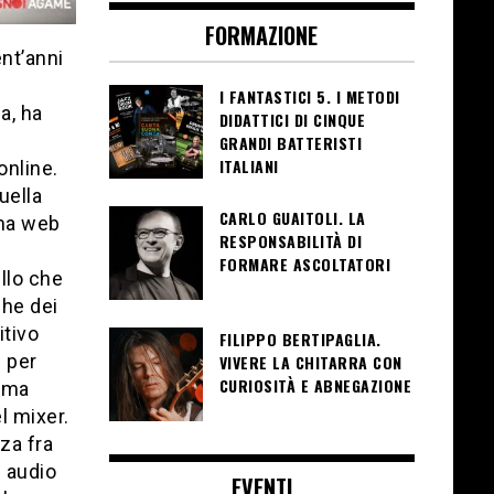
FORMAZIONE
nt’anni
I FANTASTICI 5. I METODI
a, ha
DIDATTICI DI CINQUE
GRANDI BATTERISTI
ITALIANI
online.
quella
CARLO GUAITOLI. LA
rma web
RESPONSABILITÀ DI
FORMARE ASCOLTATORI
llo che
che dei
itivo
FILIPPO BERTIPAGLIA.
e per
VIVERE LA CHITARRA CON
CURIOSITÀ E ABNEGAZIONE
rima
l mixer.
za fra
i audio
EVENTI