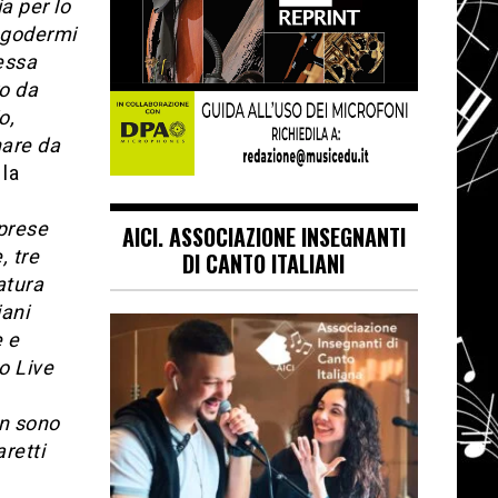
a per lo
o godermi
tessa
ro da
o,
hare da
la
iprese
AICI. ASSOCIAZIONE INSEGNANTI
, tre
DI CANTO ITALIANI
atura
iani
e e
o Live
on sono
aretti