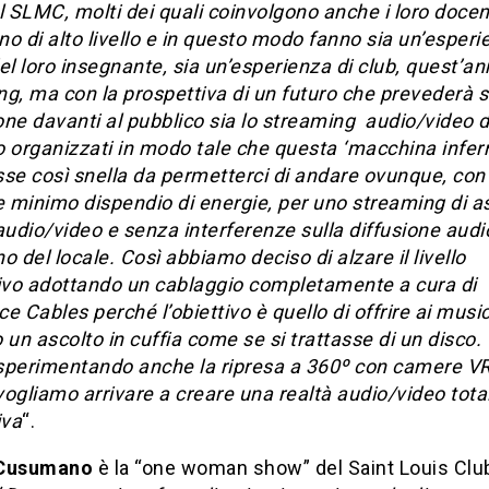
 al SLMC, molti dei quali coinvolgono anche i loro docen
o di alto livello e in questo modo fanno sia un’esperi
el loro insegnante, sia un’esperienza di club, quest’an
g, ma con la prospettiva di un futuro che prevederà s
ione davanti al pubblico sia lo streaming audio/video d
 organizzati in modo tale che questa ‘macchina infer
sse così snella da permetterci di andare ovunque, co
e minimo dispendio di energie, per uno streaming di a
audio/video e senza interferenze sulla diffusione audi
rno del locale. Così abbiamo deciso di alzare il livello
tivo adottando un cablaggio completamente a cura di
e Cables perché l’obiettivo è quello di offrire ai musici
 un ascolto in cuffia come se si trattasse di un disco.
sperimentando anche la ripresa a 360º con camere V
ogliamo arrivare a creare una realtà audio/video tot
iva
“.
 Cusumano
è la “one woman show” del Saint Louis Clu