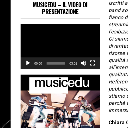
iscritti
MUSICEDU – IL VIDEO DI
band son
PRESENTAZIONE
fianco d
streamin
Video
l’esibiz
Player
Ci siamo
diventa
risorse 
qualità 
00:00
03:01
all’inte
qualita
Referenc
pubblico
stiamo 
perché v
immers
Chiara