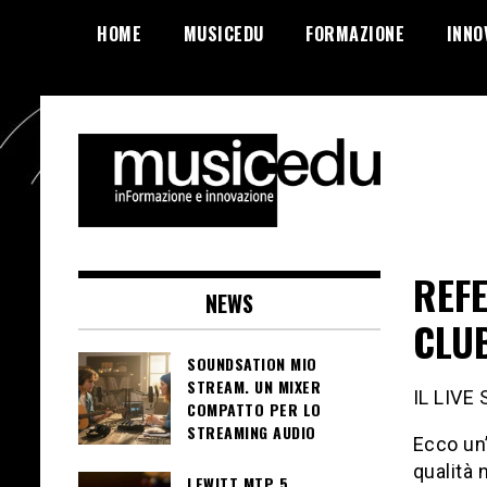
Salta
HOME
MUSICEDU
FORMAZIONE
INNO
al
contenuto
REFE
NEWS
CLU
SOUNDSATION MIO
STREAM. UN MIXER
IL LIVE
COMPATTO PER LO
STREAMING AUDIO
Ecco un’
qualità 
LEWITT MTP 5.