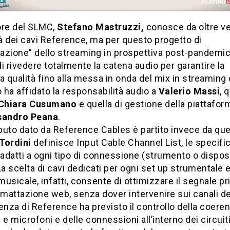
tore del SLMC,
Stefano Mastruzzi,
conosce da oltre ve
tà dei cavi Reference, ma per questo progetto di
cazione” dello streaming in prospettiva post-pandemic
i rivedere totalmente la catena audio per garantire la
qualità fino alla messa in onda del mix in streaming 
o ha affidato la responsabilità audio a
Valerio Massi
, 
Chiara Cusumano
e quella di gestione della piattafo
sandro Peana
.
ibuto dato da Reference Cables è partito invece da que
Tordini
definisce Input Cable Channel List, le specifi
 adatti a ogni tipo di connessione (strumento o dispos
La scelta di cavi dedicati per ogni set up strumentale 
usicale, infatti, consente di ottimizzare il segnale p
rmattazione web, senza dover intervenire sui canali de
enza di Reference ha previsto il controllo della coeren
 e microfoni e delle connessioni all’interno dei circuit