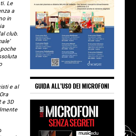
ti. Le
enza a
no in
ia
al club.
nale’
n poche
ssoluta
o
GUIDA ALL’USO DEI MICROFONI
sti e al
 Ora
R e 3D
almente
b