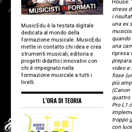
House: 
stress d
i risult
una ex s
MusicEdu è la testata digitale
musicis
dedicata al mondo della
quando s
formazione musicale. MusicEdu
una came
mette in contatto chi idea e crea
ripresa 
strumenti musicali, editoria e
preparaz
progetti didattici innovativi con
video e 
chi è impegnato nella
formazione musicale a tutti i
fisse (u
livelli.
più ampi
(Canon 
quattro 
L’ORA DI TEORIA
Pro L1 
impleme
troppo g
con luce