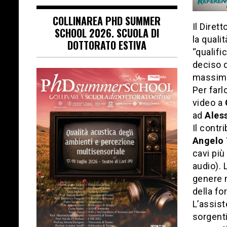
COLLINAREA PHD SUMMER
Il Diret
SCHOOL 2026. SCUOLA DI
la quali
DOTTORATO ESTIVA
“qualifi
deciso d
massima 
Per farl
video a
ad
Ales
Il contr
Angelo 
cavi più
audio). 
genere m
della fo
L’assist
sorgenti