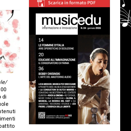
le/
000
 di
uole
ntenuti
rimenti
battito