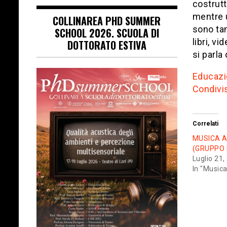
costrutt
mentre u
COLLINAREA PHD SUMMER
sono tan
SCHOOL 2026. SCUOLA DI
libri, v
DOTTORATO ESTIVA
si parla 
Educazio
Condivi
Correlati
MUSICA A
(GRUPPO
Luglio 21,
In "Musica