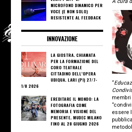
A cura 
MICROFONO DINAMICO PER
VOCE (E NON SOLO)
RESISTENTE AL FEEDBACK
INNOVAZIONE
LA GIOSTRA. CHIAMATA
PER LA FORMAZIONE DEL
CORO TEATRALE
CITTADINO DELL’OPERA
UBIQUA. LARI (PI) 27/7-
“
Educazi
1/8 2026
Condivi
membri a
EREDITARE IL MONDO: LA
“condivi
FOTOGRAFIA COME
MEMORIA E VISIONE DEL
essere l
PRESENTE. MUDEC MILANO
pubblica
FINO AL 28 GIUGNO 2026
metodolo