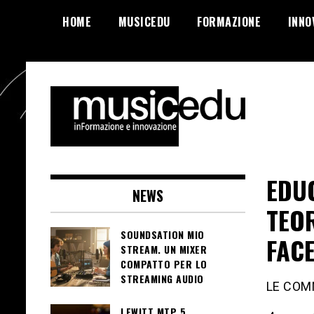
Salta
HOME
MUSICEDU
FORMAZIONE
INNO
al
contenuto
EDU
NEWS
TEO
SOUNDSATION MIO
FAC
STREAM. UN MIXER
COMPATTO PER LO
STREAMING AUDIO
LE COM
LEWITT MTP 5.