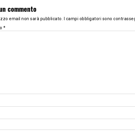
 un commento
irizzo email non sarà pubblicato.
I campi obbligatori sono contrasse
to
*