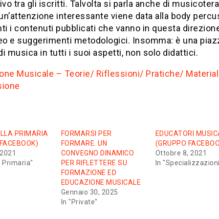
ivo tra gli iscritti. Talvolta si parla anche di musicotera
n’attenzione interessante viene data alla body percu
ti i contenuti pubblicati che vanno in questa direzione
ideo e suggerimenti metodologici. Insomma: è una piazz
di musica in tutti i suoi aspetti, non solo didattici.
ne Musicale – Teorie/ Riflessioni/ Pratiche/ Materia
sione
LLA PRIMARIA
FORMARSI PER
EDUCATORI MUSIC
 FACEBOOK)
FORMARE. UN
(GRUPPO FACEBOO
 2021
CONVEGNO DINAMICO
Ottobre 8, 2021
 Primaria"
PER RIFLETTERE SU
In "Specializzazion
FORMAZIONE ED
EDUCAZIONE MUSICALE
Gennaio 30, 2025
In "Private"