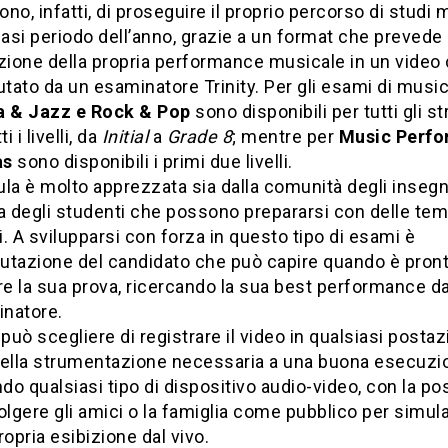
no, infatti, di proseguire il proprio percorso di studi 
iasi periodo dell’anno, grazie a un format che prevede 
zione della propria performance musicale in un video
utato da un esaminatore Trinity. Per gli esami di musi
a & Jazz e Rock & Pop
sono disponibili per tutti gli s
i i livelli, da
Initial
a
Grade 8
; mentre per
Music Perf
as
sono disponibili i primi due livelli.
la è molto apprezzata sia dalla comunità degli inseg
a degli studenti che possono prepararsi con delle te
li. A svilupparsi con forza in questo tipo di esami è
lutazione del candidato che può capire quando è pron
re la sua prova, ricercando la sua best performance da
inatore.
uò scegliere di registrare il video in qualsiasi posta
della strumentazione necessaria a una buona esecuzi
ndo qualsiasi tipo di dispositivo audio-video, con la pos
olgere gli amici o la famiglia come pubblico per simul
ropria esibizione dal vivo.