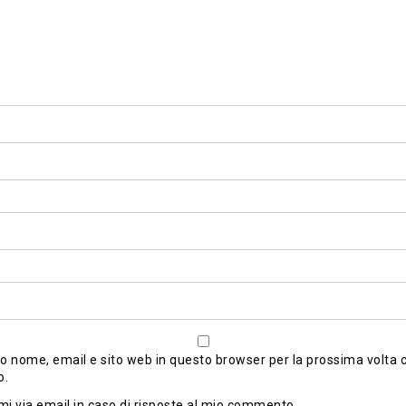
io nome, email e sito web in questo browser per la prossima volta 
o.
mi via email in caso di risposte al mio commento.