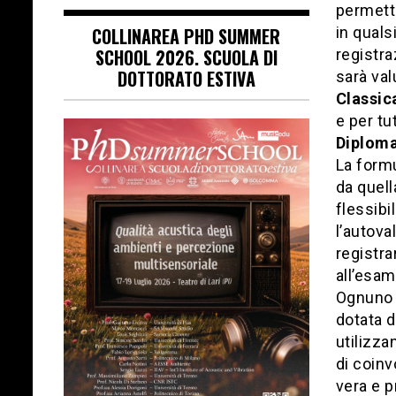
permetto
COLLINAREA PHD SUMMER
in quals
SCHOOL 2026. SCUOLA DI
registra
DOTTORATO ESTIVA
sarà val
Classic
e per tutt
Diplom
La formu
da quell
flessibi
l’autova
registra
all’esam
Ognuno p
dotata 
utilizza
di coinv
vera e p