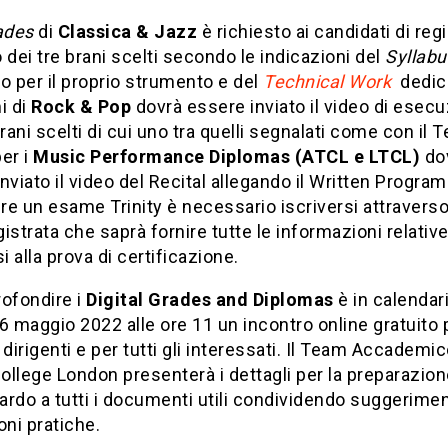
ades
di
Classica & Jazz
è richiesto ai candidati di reg
 dei tre brani scelti secondo le indicazioni del
Syllabu
o per il proprio strumento e del
Technical Work
dedica
i di
Rock & Pop
dovrà essere inviato il video di esec
brani scelti di cui uno tra quelli segnalati come con il 
er i
Music Performance Diplomas (ATCL e LTCL)
do
nviato il video del Recital allegando il Written Progra
e un esame Trinity è necessario iscriversi attravers
istrata che saprà fornire tutte le informazioni relati
si alla prova di certificazione.
rofondire i
Digital Grades and Diplomas
è in calendar
6 maggio 2022 alle ore 11 un incontro online gratuito 
 dirigenti e per tutti gli interessati. Il Team Accademic
College London presenterà i dettagli per la preparazio
rdo a tutti i documenti utili condividendo suggerimen
oni pratiche.