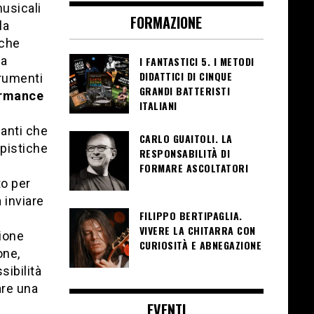
musicali
FORMAZIONE
la
 che
ca
I FANTASTICI 5. I METODI
DIDATTICI DI CINQUE
trumenti
GRANDI BATTERISTI
ormance
ITALIANI
nanti che
CARLO GUAITOLI. LA
mpistiche
RESPONSABILITÀ DI
FORMARE ASCOLTATORI
to per
 inviare
FILIPPO BERTIPAGLIA.
VIVERE LA CHITARRA CON
zione
CURIOSITÀ E ABNEGAZIONE
one,
sibilità
are una
EVENTI