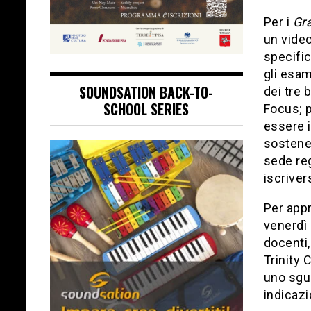
Per i
Gr
un video
specific
gli esam
SOUNDSATION BACK-TO-
dei tre 
SCHOOL SERIES
Focus; p
essere i
sostener
sede reg
iscriver
Per app
venerdì 
docenti,
Trinity 
uno sgua
indicazi