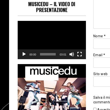
MUSICEDU – IL VIDEO DI
PRESENTAZIONE
Video
Player
Nome
*
Email
*
00:00
03:01
Sito web
Salva il m
comment
Avverti