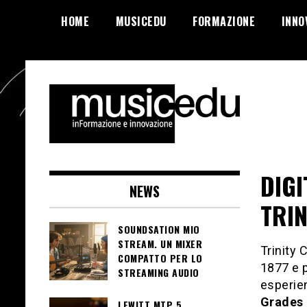
Salta
HOME
MUSICEDU
FORMAZIONE
INNO
al
contenuto
DIG
NEWS
TRI
SOUNDSATION MIO
STREAM. UN MIXER
Trinity 
COMPATTO PER LO
1877 e 
STREAMING AUDIO
esperien
Grades 
LEWITT MTP 5.