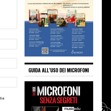
GUIDA ALL’USO DEI MICROFONI
che