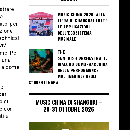
istrare
MUSIC CHINA 2026. ALLA
s
FIERA DI SHANGHAI TUTTE
to; per
LE APPLICAZIONI
uzione
DELL’ECOSISTEMA
Technical
MUSICALE
vrà
THE
mme. Per
SEMI DISH ORCHESTRA. IL
o una
DIALOGO UOMO-MACCHINA
ve a come
NELLA PERFORMANCE
MULTIMEDIALE DEGLI
STUDENTI NABA
io
per
MUSIC CHINA DI SHANGHAI –
o di
28-31 OTTOBRE 2026
ne con
ti e