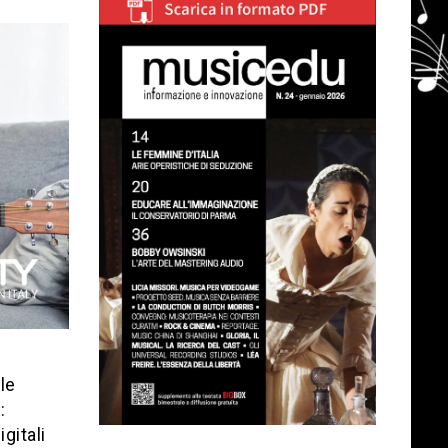
le
:
gitali