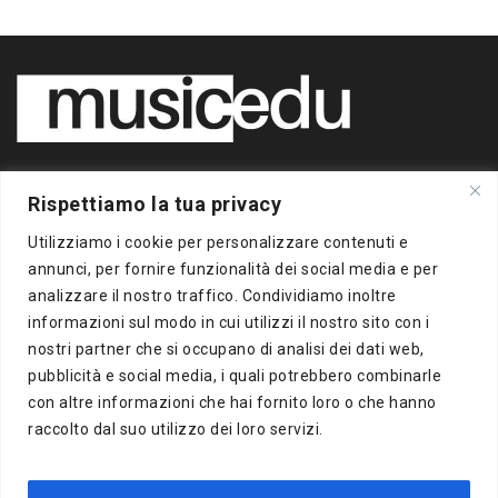
Copyright 2020 BigBox Media
Rispettiamo la tua privacy
di Piero Chianura
P.IVA 12412930963
Utilizziamo i cookie per personalizzare contenuti e
Tutti i diritti riservati
annunci, per fornire funzionalità dei social media e per
analizzare il nostro traffico. Condividiamo inoltre
Musicedu
è un supplemento online della freepress BigBox
informazioni sul modo in cui utilizzi il nostro sito con i
Autorizzazione presso il Tribunale di Milano n.383 del
nostri partner che si occupano di analisi dei dati web,
16/10/2012
pubblicità e social media, i quali potrebbero combinarle
con altre informazioni che hai fornito loro o che hanno
BigBox Media
raccolto dal suo utilizzo dei loro servizi.
Via Del Turchino, 8
20137 Milano (MI)
P.IVA 12412930963