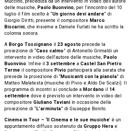
Muccino, preceduta da un intervento in video dell’autore
delle musiche,
Paolo Buonvino
, per l’inncontro del 10
luglio il film scelto è “
Un giorno devi andare
” di
Giorgio Diritti, presente il compositore
Marco
Biscarini
, che insieme a Daniele Furlati ne ha scritto la
colonna sonora.
A
Borgo Tossignano
il
23 agosto
precede la
proiezione di “
Caos
calmo
” di Antonello Grimaldi un
intervento in video dell’autore delle musiche,
Paolo
Buonvino
. Infine il
3 settembre
a
Castel San Pietro
Terme
il compositore
Pivio
parteciperà alla serata che
prevede la proiezione di “
Musicanti con la pianola
” di
Matteo Malatesta (musiche di Pivio e Aldo De Scalzi). Il
programma di incontri si conclude a
Mordano
il
14
settembre
dove è previsto un intervento in video del
compositore
Giuliano Taviani
in occasione della
proiezione di “
L’arminuta
” di Giuseppe Bonito.
Cinema in Tour – ‘Il Cinema e le sue musiche
’ è un
appuntamento diffuso sostenuto da
Gruppo Hera
e