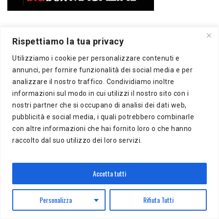
Rispettiamo la tua privacy
Utilizziamo i cookie per personalizzare contenuti e
annunci, per fornire funzionalità dei social media e per
analizzare il nostro traffico. Condividiamo inoltre
informazioni sul modo in cui utilizzi il nostro sito con i
nostri partner che si occupano di analisi dei dati web,
Copyright 2020 BigBox Media
pubblicità e social media, i quali potrebbero combinarle
di Piero Chianura
con altre informazioni che hai fornito loro o che hanno
P.IVA 12412930963
raccolto dal suo utilizzo dei loro servizi.
Tutti i diritti riservati
Musicedu
è un supplemento online della freepress BigBox
Accetta tutti
Autorizzazione presso il Tribunale di Milano n.383 del
16/10/2012
Personalizza
Rifiuta Tutti
BigBox Media