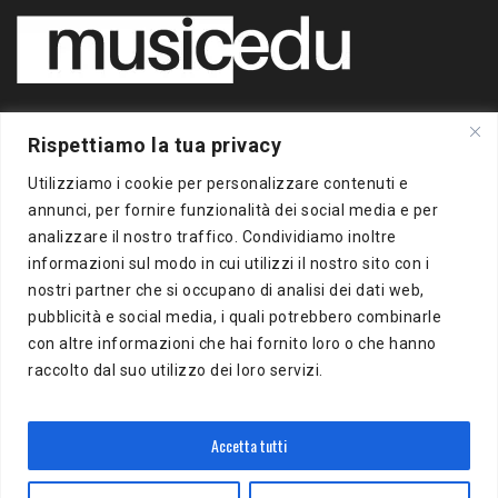
Copyright 2020 BigBox Media
Rispettiamo la tua privacy
di Piero Chianura
P.IVA 12412930963
Utilizziamo i cookie per personalizzare contenuti e
Tutti i diritti riservati
annunci, per fornire funzionalità dei social media e per
analizzare il nostro traffico. Condividiamo inoltre
Musicedu
è un supplemento online della freepress BigBox
informazioni sul modo in cui utilizzi il nostro sito con i
Autorizzazione presso il Tribunale di Milano n.383 del
nostri partner che si occupano di analisi dei dati web,
16/10/2012
pubblicità e social media, i quali potrebbero combinarle
con altre informazioni che hai fornito loro o che hanno
BigBox Media
raccolto dal suo utilizzo dei loro servizi.
Via Del Turchino, 8
20137 Milano (MI)
P.IVA 12412930963
Accetta tutti