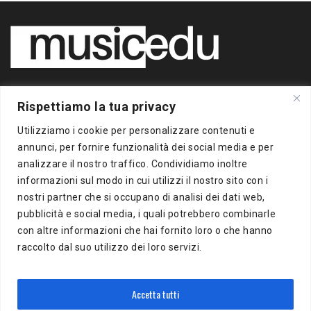
Copyright 2020 BigBox Media
Rispettiamo la tua privacy
di Piero Chianura
P.IVA 12412930963
Utilizziamo i cookie per personalizzare contenuti e
Tutti i diritti riservati
annunci, per fornire funzionalità dei social media e per
analizzare il nostro traffico. Condividiamo inoltre
Musicedu
è un supplemento online della freepress BigBox
informazioni sul modo in cui utilizzi il nostro sito con i
Autorizzazione presso il Tribunale di Milano n.383 del
nostri partner che si occupano di analisi dei dati web,
16/10/2012
pubblicità e social media, i quali potrebbero combinarle
con altre informazioni che hai fornito loro o che hanno
BigBox Media
raccolto dal suo utilizzo dei loro servizi.
Via Del Turchino, 8
20137 Milano (MI)
P.IVA 12412930963
Accetta tutti