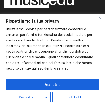
Copyright 2020 BigBox Media
Rispettiamo la tua privacy
di Piero Chianura
P.IVA 12412930963
Utilizziamo i cookie per personalizzare contenuti e
Tutti i diritti riservati
annunci, per fornire funzionalità dei social media e per
analizzare il nostro traffico. Condividiamo inoltre
Musicedu
è un supplemento online della freepress BigBox
informazioni sul modo in cui utilizzi il nostro sito con i
Autorizzazione presso il Tribunale di Milano n.383 del
nostri partner che si occupano di analisi dei dati web,
16/10/2012
pubblicità e social media, i quali potrebbero combinarle
con altre informazioni che hai fornito loro o che hanno
BigBox Media
raccolto dal suo utilizzo dei loro servizi.
Via Del Turchino, 8
20137 Milano (MI)
P.IVA 12412930963
Accetta tutti
Personalizza
Rifiuta Tutti
Powered by
WordPress