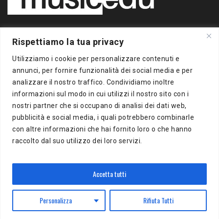
Copyright 2020 BigBox Media
Rispettiamo la tua privacy
di Piero Chianura
P.IVA 12412930963
Utilizziamo i cookie per personalizzare contenuti e
Tutti i diritti riservati
annunci, per fornire funzionalità dei social media e per
analizzare il nostro traffico. Condividiamo inoltre
Musicedu
è un supplemento online della freepress BigBox
informazioni sul modo in cui utilizzi il nostro sito con i
Autorizzazione presso il Tribunale di Milano n.383 del
nostri partner che si occupano di analisi dei dati web,
16/10/2012
pubblicità e social media, i quali potrebbero combinarle
con altre informazioni che hai fornito loro o che hanno
BigBox Media
raccolto dal suo utilizzo dei loro servizi.
Via Del Turchino, 8
20137 Milano (MI)
P.IVA 12412930963
Accetta tutti
Personalizza
Rifiuta Tutti
Powered by
WordPress