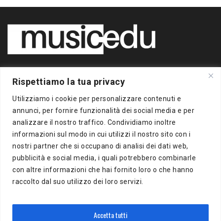
Copyright 2020 BigBox Media
Rispettiamo la tua privacy
di Piero Chianura
P.IVA 12412930963
Utilizziamo i cookie per personalizzare contenuti e
Tutti i diritti riservati
annunci, per fornire funzionalità dei social media e per
analizzare il nostro traffico. Condividiamo inoltre
Musicedu
è un supplemento online della freepress BigBox
informazioni sul modo in cui utilizzi il nostro sito con i
Autorizzazione presso il Tribunale di Milano n.383 del
nostri partner che si occupano di analisi dei dati web,
16/10/2012
pubblicità e social media, i quali potrebbero combinarle
con altre informazioni che hai fornito loro o che hanno
BigBox Media
raccolto dal suo utilizzo dei loro servizi.
Via Del Turchino, 8
20137 Milano (MI)
P.IVA 12412930963
Accetta tutti