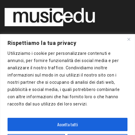
Copyright 2020 BigBox Media
Rispettiamo la tua privacy
di Piero Chianura
P.IVA 12412930963
Utilizziamo i cookie per personalizzare contenuti e
Tutti i diritti riservati
annunci, per fornire funzionalità dei social media e per
analizzare il nostro traffico. Condividiamo inoltre
Musicedu
è un supplemento online della freepress BigBox
informazioni sul modo in cui utilizzi il nostro sito con i
Autorizzazione presso il Tribunale di Milano n.383 del
nostri partner che si occupano di analisi dei dati web,
16/10/2012
pubblicità e social media, i quali potrebbero combinarle
con altre informazioni che hai fornito loro o che hanno
BigBox Media
raccolto dal suo utilizzo dei loro servizi.
Via Del Turchino, 8
20137 Milano (MI)
P.IVA 12412930963
Accetta tutti