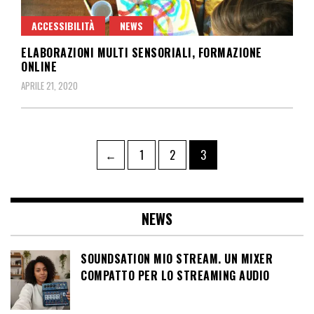
ACCESSIBILITÀ
NEWS
ELABORAZIONI MULTI SENSORIALI, FORMAZIONE
ONLINE
APRILE 21, 2020
Paginazione
Pagina
Pagina
Pagina
←
1
2
3
degli
articoli
NEWS
SOUNDSATION MIO STREAM. UN MIXER
COMPATTO PER LO STREAMING AUDIO