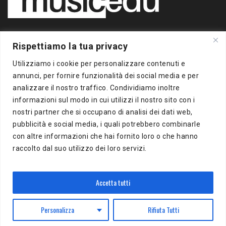
Copyright 2020 BigBox Media
Rispettiamo la tua privacy
di Piero Chianura
P.IVA 12412930963
Utilizziamo i cookie per personalizzare contenuti e
Tutti i diritti riservati
annunci, per fornire funzionalità dei social media e per
analizzare il nostro traffico. Condividiamo inoltre
Musicedu
è un supplemento online della freepress BigBox
informazioni sul modo in cui utilizzi il nostro sito con i
Autorizzazione presso il Tribunale di Milano n.383 del
nostri partner che si occupano di analisi dei dati web,
16/10/2012
pubblicità e social media, i quali potrebbero combinarle
con altre informazioni che hai fornito loro o che hanno
BigBox Media
raccolto dal suo utilizzo dei loro servizi.
Via Del Turchino, 8
20137 Milano (MI)
P.IVA 12412930963
Accetta tutti
Personalizza
Rifiuta Tutti
Powered by
WordPress